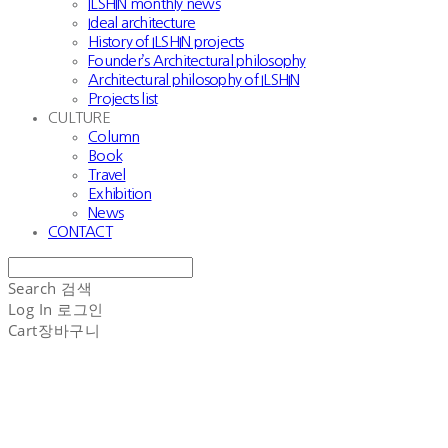
ILSHIN monthly news
Ideal architecture
History of ILSHIN projects
Founder’s Architectural philosophy
Architectural philosophy of ILSHIN
Projects list
CULTURE
Column
Book
Travel
Exhibition
News
CONTACT
Search
검색
Log In
로그인
Cart
장바구니