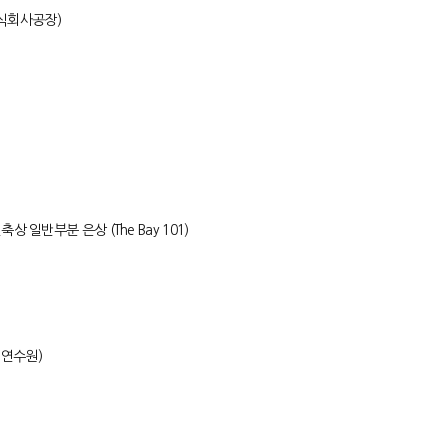
주식회사공장)
일반부분 은상 (The Bay 101)
 연수원)