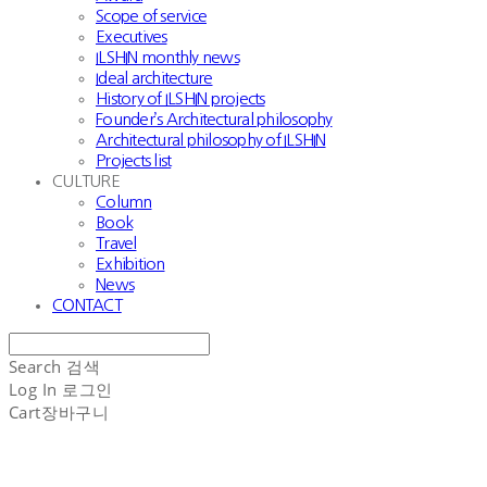
Scope of service
Executives
ILSHIN monthly news
Ideal architecture
History of ILSHIN projects
Founder’s Architectural philosophy
Architectural philosophy of ILSHIN
Projects list
CULTURE
Column
Book
Travel
Exhibition
News
CONTACT
Search
검색
Log In
로그인
Cart
장바구니